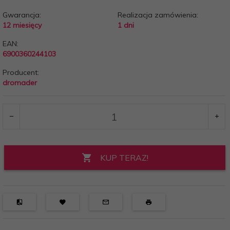
Gwarancja:
Realizacja zamówienia:
12 miesięcy
1 dni
EAN:
6900360244103
Producent:
dromader
KUP TERAZ!