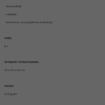
- dwa ludziki
- naklejki
- kolorowa, szczegółowa instrukcja
WIEK:
6 +
WYMIARY OPAKOWANIA:
22 x 15 x 4,5 cm
WAGA:
215 gram