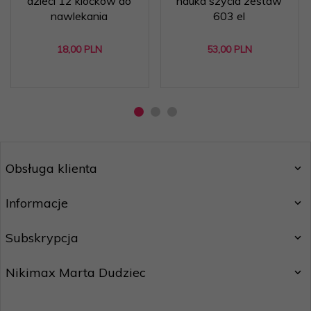
dzieci 12 klocków do
nauka szycia zestaw
nawlekania
603 el
18,
00
PLN
53,
00
PLN
Obsługa klienta
Informacje
Subskrypcja
Nikimax Marta Dudziec