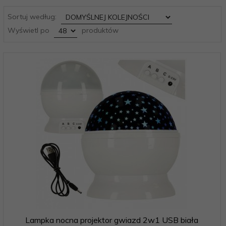
sort
Sortuj według:
pop
Wyświetl po
produktów
Lampka nocna projektor gwiazd 2w1 USB biała