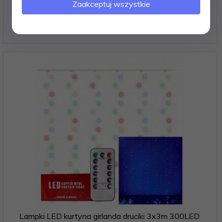
45,
00
PLN
Zaakceptuj wszystkie
Lampki LED kurtyna girlanda druciki 3x3m 300LED