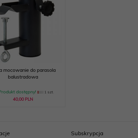
a mocowanie do parasola
balustradowa
Produkt dostępny!
1 szt.
40,
00
PLN
acje
Subskrypcja