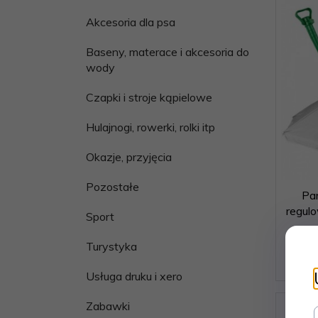
Akcesoria dla psa
Baseny, materace i akcesoria do
wody
Czapki i stroje kąpielowe
Hulajnogi, rowerki, rolki itp
Okazje, przyjęcia
Pozostałe
Pa
regul
Sport
Turystyka
Usługa druku i xero
Zabawki