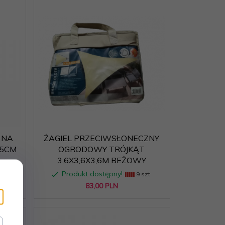
 NA
ŻAGIEL PRZECIWSŁONECZNY
75CM
OGRODOWY TRÓJKĄT
3,6X3,6X3,6M BEŻOWY
Produkt dostępny!
zt.
9 szt.
83,
00
PLN