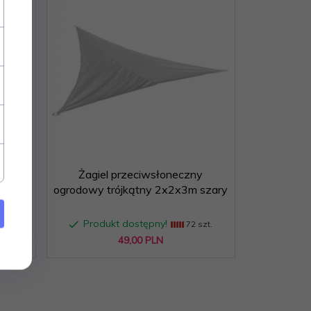
y
Żagiel przeciwsłoneczny
szary
ogrodowy trójkątny 2x2x3m szary
Produkt dostępny!
szt.
72 szt.
49,
00
PLN