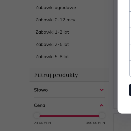
Zabawki ogrodowe
Zabawki 0-12 mcy
Zabawki 1-2 lat
Zabawki 2-5 lat
Zabawki 5-8 lat
Pa
Filtruj produkty
sześc
Słowo
Cena
24.00 PLN
390.00 PLN