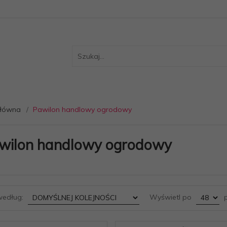
główna
Pawilon handlowy ogrodowy
wilon handlowy ogrodowy
sort
pop
według:
Wyświetl po
p