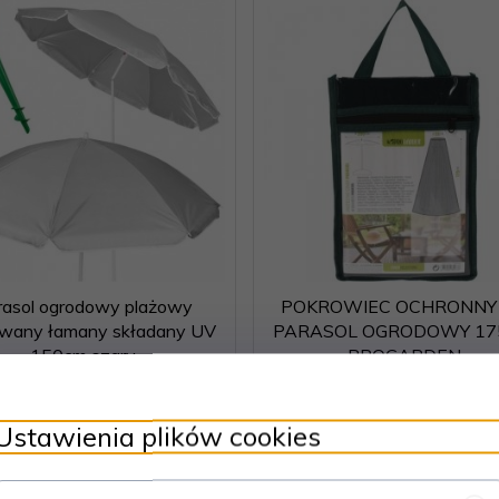
rasol ogrodowy plażowy
POKROWIEC OCHRONNY
owany łamany składany UV
PARASOL OGRODOWY 1
150cm szary
PROGARDEN
Produkt dostępny!
Produkt dostępny!
5 szt.
2 s
65,
00
PLN
24,
00
PLN
Ustawienia plików cookies