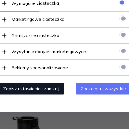
Wymagane ciasteczka
Marketingowe ciasteczka
Analityczne ciasteczka
Wysyłanie danych marketingowych
Reklamy spersonalizowane
wilon namiot ogrodowy
Żagiel przeciwsłoneczn
iokątny 2x2x2m wysokość
ogrodowy trójkątny 3x3x4m 
2,6m biały
Zapisz ustawienia i zamknij
Zaakceptuj wszystkie
Produkt dostępny!
Produkt dostępny!
2 szt.
10 
390,
00
PLN
69,
00
PLN