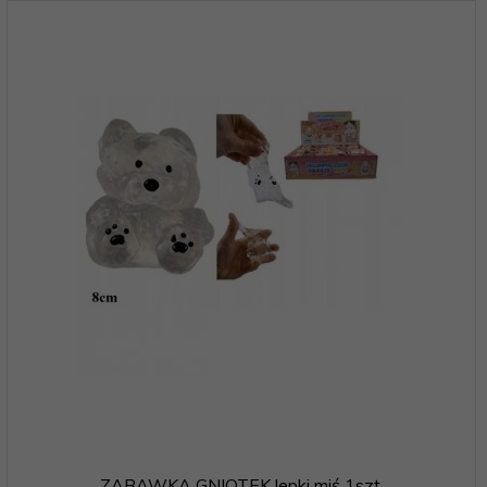
ZABAWKA GNIOTEK lepki miś 1szt