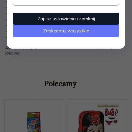
ilość kartek – 32
format – A5
gramatura papieru – 70 g/m2
Zapisz ustawienia i zamknij
laminowana okładka z zadrukiem wewnętrznym
liniatura – trzy linia
Zaakceptuj wszystkie
zaokrąglone rogi
czerwony margines
Zeszyt występuje w czterech wzorach, wzór wysyłamy
losowo.
Polecamy