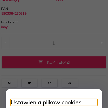
24 miesięcy
1 dni
EAN:
5903364230319
Producent:
inny
KUP TERAZ!
Ustawienia plików cookies