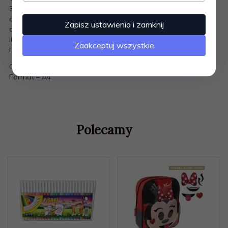
300 g/m2. Wyposażona w gumkę oraz wewnętrzne klapki
chroniące zawartość przed wypadnięciem. Wzornictwo
Zapisz ustawienia i zamknij
ozdobne wykorzystujące najbardziej aktualne motywy
licencyjne. Nabłyszczana powierzchnia nadaje jej unikalny
Zaakceptuj wszystkie
i bardzo atrakcyjny wygląd.
Gramatura – 300 g/m2
Format – A4
Polecamy