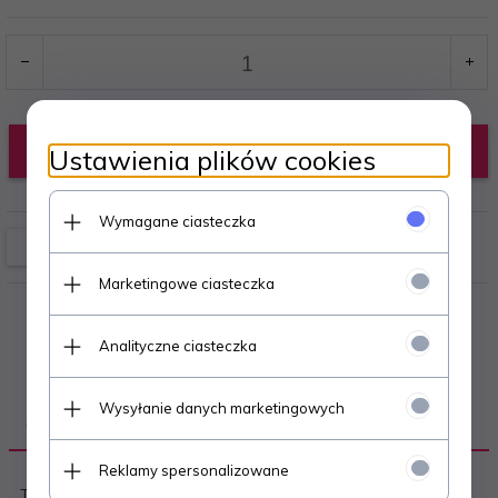
KUP TERAZ!
Ustawienia plików cookies
Wymagane ciasteczka
Marketingowe ciasteczka
Analityczne ciasteczka
Wysyłanie danych marketingowych
OPIS PRODUKTU
Reklamy spersonalizowane
Teczka w formacie A4 wykonana z kartonu o gramaturze