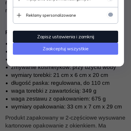
na opakowaniu – torebka jest w kolorze żółto-
różowym.
Reklamy spersonalizowane
Parametry techniczne:
Zapisz ustawienia i zamknij
tworzywo: plastik, poliester
Zaakceptuj wszystkie
wiek: 5+
ilość elementów w zestawie: 21
zmywanie kosmetyków: przy użyciu wody
wymiary torebki: 21 cm x 6 cm x 20 cm
długość paska: regulowana, do 110 cm
waga torebki z zawartością: 349 g
waga zestawu z opakowaniem: 675 g
wymiary opakowania: 33 cm x 7 cm x 29 cm
Produkt zapakowany w 2-częściowe wysuwane
kartonowe opakowanie z okienkiem. Ma