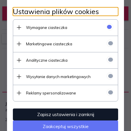
Ustawienia plików cookies
KUP TERAZ!
Wymagane ciasteczka
Marketingowe ciasteczka
Analityczne ciasteczka
Wysyłanie danych marketingowych
OPIS PRODUKTU
Reklamy spersonalizowane
Już od 40 gr
strona -wykonasz u nas usługę szybko i przy
zachowaniu najwyższej jakości.
Zapisz ustawienia i zamknij
Zapraszamy do wykonania druku i ksero w naszym sklepie
Zaakceptuj wszystkie