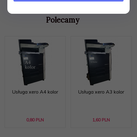
Polecamy
Usługa xero A4 kolor
Usługa xero A3 kolor
0,
80
PLN
1,
60
PLN