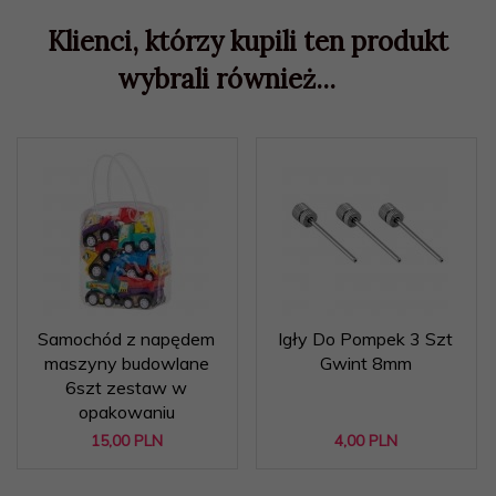
Klienci, którzy kupili ten produkt
wybrali również...
Samochód z napędem
Igły Do Pompek 3 Szt
maszyny budowlane
Gwint 8mm
6szt zestaw w
opakowaniu
15,
00
PLN
4,
00
PLN