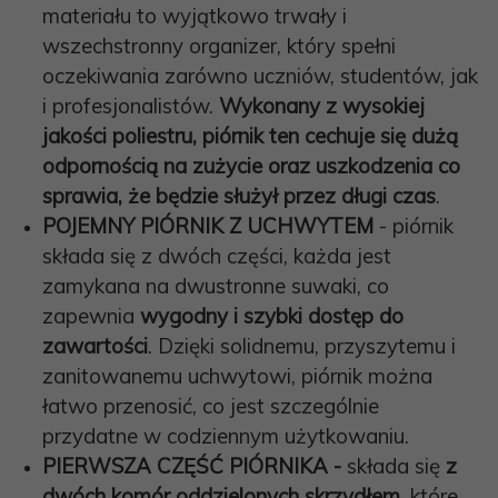
materiału to wyjątkowo trwały i
wszechstronny organizer, który spełni
oczekiwania zarówno uczniów, studentów, jak
i profesjonalistów.
Wykonany z wysokiej
jakości poliestru, piórnik ten cechuje się dużą
odpornością na zużycie oraz uszkodzenia co
sprawia, że będzie służył przez długi czas
.
POJEMNY PIÓRNIK Z UCHWYTEM
- piórnik
składa się z dwóch części, każda jest
zamykana na dwustronne suwaki, co
zapewnia
wygodny i szybki dostęp do
zawartości
. Dzięki solidnemu, przyszytemu i
zanitowanemu uchwytowi, piórnik można
łatwo przenosić, co jest szczególnie
przydatne w codziennym użytkowaniu.
PIERWSZA CZĘŚĆ PIÓRNIKA -
składa się
z
dwóch komór oddzielonych skrzydłem
, które