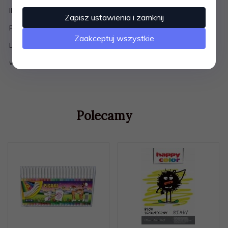
Ilość kartek – 16
Zapisz ustawienia i zamknij
Format – A5
Zaakceptuj wszystkie
Liniatura –niebieskie 3 linie, bez marginesu
wzór okładki wysyłamy losowo
Polecamy