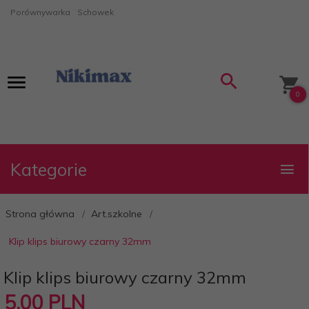
Porównywarka
Schowek
0
Kategorie
Strona główna
Art.szkolne
Klip klips biurowy czarny 32mm
Klip klips biurowy czarny 32mm
5,
00
PLN