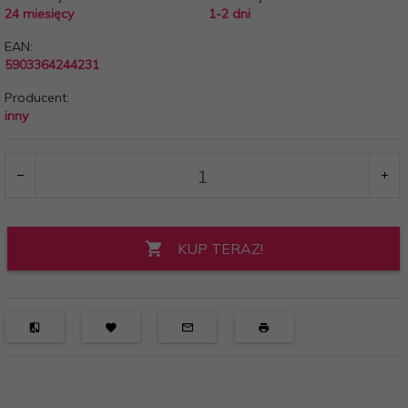
24 miesięcy
1-2 dni
EAN:
5903364244231
Producent:
inny
KUP TERAZ!