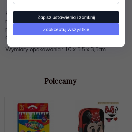
Klip biurowy czarny 32mm, 12 sztuk to
Zapisz ustawienia i zamknij
niezawodny wybór dla każdego, kto szuka
praktycznego i solidnego rozwiązania do
Zaakceptuj wszystkie
organizacji dokumentów.
Wymiary opakowania : 10 x 5,5 x 3,5cm
Polecamy