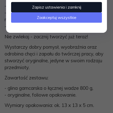
- wyobraźnię i kreatywność,
Zapisz ustawienia i zamknij
- zdolności manualne i koordynację zmysłowo-
Zaakceptuj wszystkie
ruchową,
- logiczne myślenie.
Nie zwlekaj - zacznij tworzyć już teraz!
Wystarczy dobry pomysł, wyobraźnia oraz
odrobina chęci i zapału do twórczej pracy, aby
stworzyć oryginalne, jedyne w swoim rodzaju
przedmioty.
Zawartość zestawu:
- glina garncarska o łącznej wadze 800 g,
- oryginalne, foliowe opakowanie.
Wymiary opakowania: ok. 13 x 13 x 5 cm.