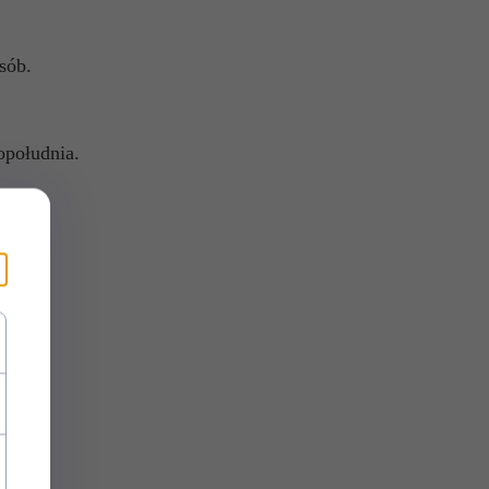
sób.
opołudnia.