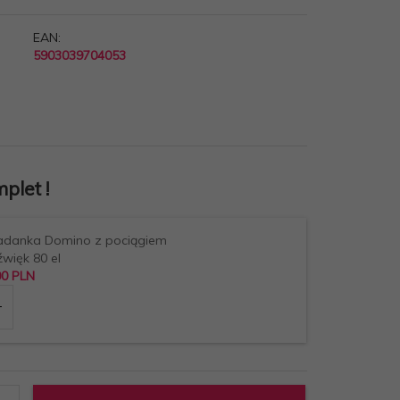
EAN:
5903039704053
plet !
adanka Domino z pociągiem
źwięk 80 el
00
PLN