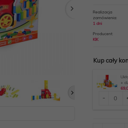
Realizacja
zamówienia:
1 dni
Producent:
KIK
Kup cały kom
Ukł
+ d
69,
Ilość
dla
produktu
136328