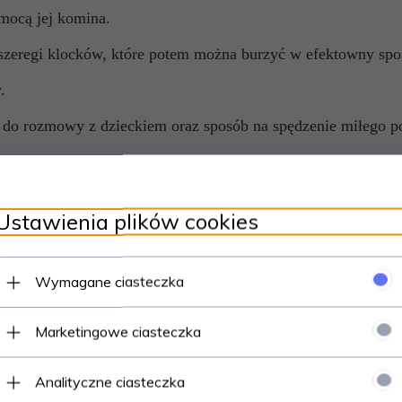
mocą jej komina.
szeregi klocków, które potem można burzyć w efektowny spo
.
a do rozmowy z dzieckiem oraz sposób na spędzenie miłego p
aźni i zdolności manualnych dziecka.
ywność, twórcze myślenie
i zręczność.
Ustawienia plików cookies
blemy oraz doskonali koordynację ruchową.
Wymagane ciasteczka
o przyciągną uwagę dziecka i zachęcą do zabawy.
Marketingowe ciasteczka
olejki.
Analityczne ciasteczka