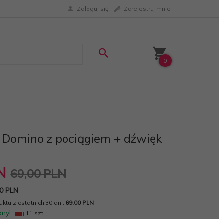
Zaloguj się
Zarejestruj mnie
0
 Domino z pociągiem + dźwięk
N
69,00 PLN
0 PLN
ktu z ostatnich 30 dni:
69.00 PLN
pny!
11 szt.