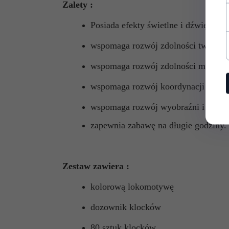
Zalety :
Posiada efekty świetlne i dźwiękowe
wspomaga rozwój zdolności twórczy
wspomaga rozwój zdolności manual
wspomaga rozwój koordynacji wzro
wspomaga rozwój wyobraźni i kreat
zapewnia zabawę na długie godziny.
Zestaw zawiera :
kolorową lokomotywę
dozownik klocków
80 sztuk klocków