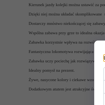
Kierunek jazdy kolejki można ustawić za po
Dzięki niej można układać skomplikowane
Dostarczy mnóstwo niekończącej się zabawy
Wspólna zabawa przy grze to idealna okazj
Zabawka korzystnie wpływa na rozwój wyobr
Fantastyczna lokomotywa rozwijająca kreat
Zabawka uczy pociechę jak rozwiązywać pro
Idealny pomysł na prezent.
Żywe, nasycone kolory i ciekawe wzornictw
Dodatkowym atutem jest atrakcyjne światło k