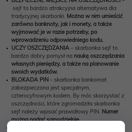
sejf to bardzo atrakcyjna alternatywa dla
tradycyjnej skarbonki.
Można w nim umieścić
zarówno banknoty, jak i monety, a także
wyjmować je w razie potrzeby, po
wprowadzeniu odpowiedniego kodu.
UCZY OSZCZĘDZANIA
– skarbonka sejf to
bardzo dobry pomysł na
naukę oszczędzania
własnych pieniędzy, a także na planowanie
swoich wydatków.
BLOKADA PIN
–
skarbonka bankomat
zabezpieczona jest specjalnym,
czterocyfrowym kodem. By móc skorzystać z
oszczędności, które zgromadziła skarbonka
sejf należy wpisać prawidłowy PIN.
Numer
można nadać samodzielnie.
EFEKTY ŚWIETLNE I DŹWIĘKOWE
– by