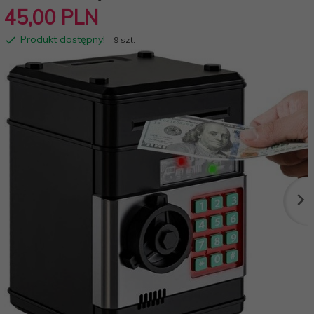
45,
00
PLN
Produkt dostępny!
9 szt.