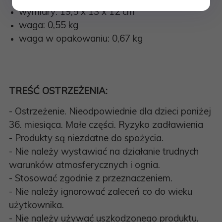
wymiary: 19,5 x 13 x 12 cm
waga: 0,55 kg
waga w opakowaniu: 0,67 kg
TREŚĆ OSTRZEŻENIA:
- Ostrzeżenie. Nieodpowiednie dla dzieci poniżej
36. miesiąca. Małe części. Ryzyko zadławienia
- Produkty są niezdatne do spożycia.
- Nie należy wystawiać na działanie trudnych
warunków atmosferycznych i ognia.
- Stosować zgodnie z przeznaczeniem.
- Nie należy ignorować zaleceń co do wieku
użytkownika.
- Nie należy używać uszkodzonego produktu.