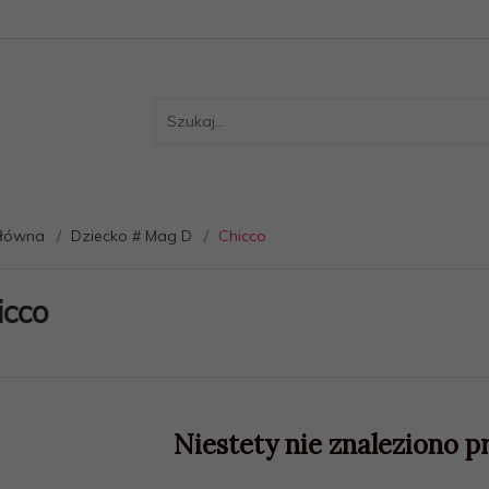
główna
Dziecko # Mag D
Chicco
icco
Niestety nie znaleziono p