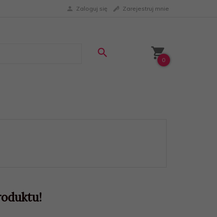
Zaloguj się
Zarejestruj mnie
0
roduktu!