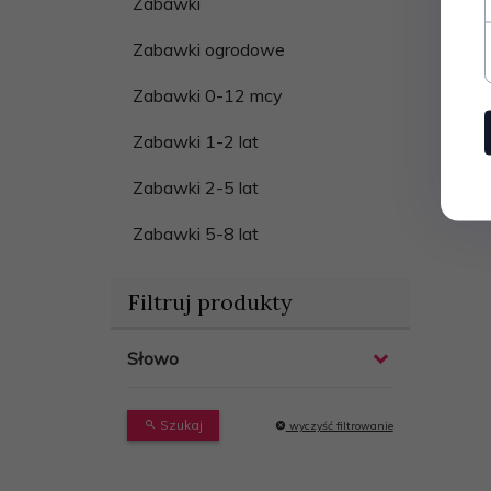
Zabawki
Zabawki ogrodowe
Zabawki 0-12 mcy
Zabawki 1-2 lat
Zabawki 2-5 lat
Zabawki 5-8 lat
Filtruj produkty
Słowo
Szukaj
wyczyść filtrowanie