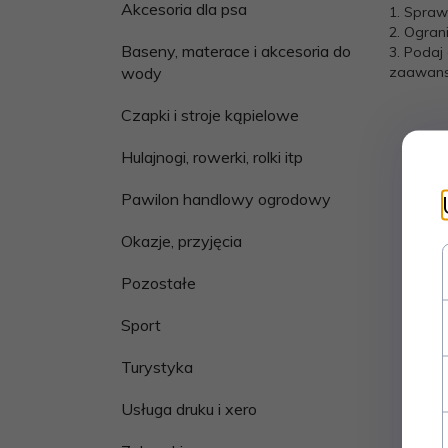
Akcesoria dla psa
1. Spraw
2. Ogran
Baseny, materace i akcesoria do
3. Podaj
zaawanso
wody
Czapki i stroje kąpielowe
Hulajnogi, rowerki, rolki itp
Pawilon handlowy ogrodowy
Okazje, przyjęcia
Pozostałe
Sport
Turystyka
Usługa druku i xero