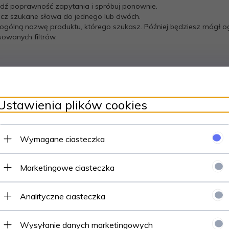
dź poprawność zapytania i spróbuj ponownie.
icz szukane słowa do jednego lub dwóch.
 ogólną nazwę produktu, którego szukasz. Później będziesz mógł og
wanych filtrów.
Ustawienia plików cookies
Wymagane ciasteczka
Marketingowe ciasteczka
Analityczne ciasteczka
Wysyłanie danych marketingowych