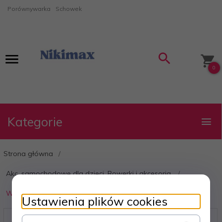
Porównywarka
Schowek
0
Kategorie
Strona główna
Akc. samochodowe dla dzieci, Rowerki i akcesoria,
Wyprzedaż
Ustawienia plików cookies