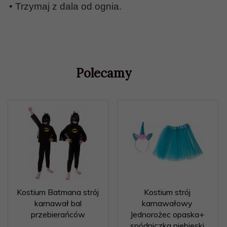
• Trzymaj z dala od ognia.
Polecamy
Kostium Batmana strój
Kostium strój
karnawał bal
karnawałowy
przebierańców
Jednorożec opaska+
spódniczka niebieski