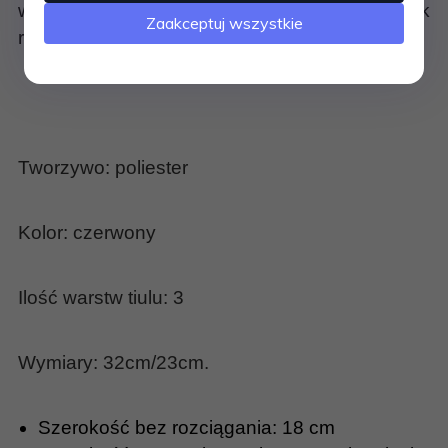
więc nałożenie do niej kryjących rajstop tak jak
Zaakceptuj wszystkie
robią to baletnice.
Tworzywo: poliester
Kolor: czerwony
Ilość warstw tiulu: 3
Wymiary: 32cm/23cm.
Szerokość bez rozciągania: 18 cm