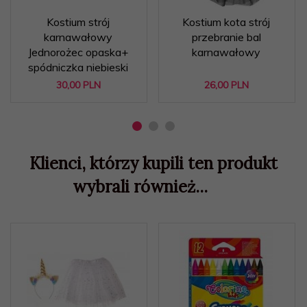
Kostium strój
Kostium kota strój
karnawałowy
przebranie bal
Jednorożec opaska+
karnawałowy
spódniczka niebieski
30,
00
PLN
26,
00
PLN
Klienci, którzy kupili ten produkt
wybrali również...