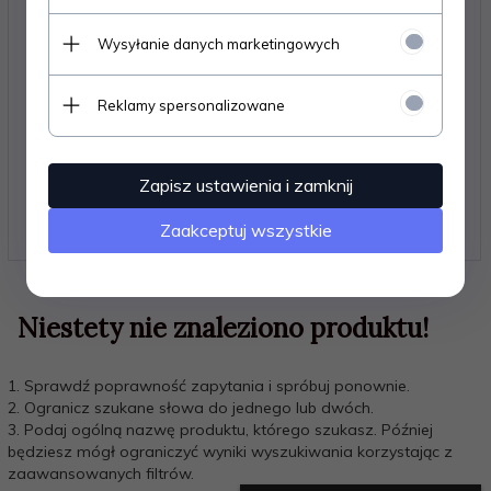
By pozwolić rozwijać się dziecięcemu
Wysyłanie danych marketingowych
pięknu
Proponujemy również sprawdzić nasze pozostałe
Reklamy spersonalizowane
kategorie, w których proponujemy „małym kobietkom”
stylowe i
nowoczesne toaletki kosmetyczne
.
Żeby już na starcie dobrze je wyposażyć, można zakupić
także specjalne kosmetyki dla dziewczynek – kolorowe,
Zapisz ustawienia i zamknij
bezpieczne, w sam raz do wykonywania pierwszych prób
z makijażem „nie na serio”.
Zaakceptuj wszystkie
Niestety nie znaleziono produktu!
1. Sprawdź poprawność zapytania i spróbuj ponownie.
2. Ogranicz szukane słowa do jednego lub dwóch.
3. Podaj ogólną nazwę produktu, którego szukasz. Później
będziesz mógł ograniczyć wyniki wyszukiwania korzystając z
zaawansowanych filtrów.