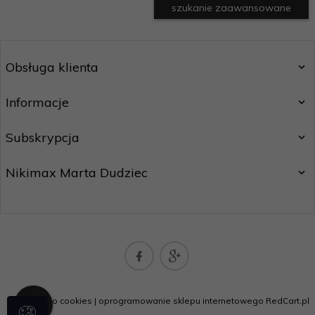
szukanie zaawansowane
Obsługa klienta
Informacje
Subskrypcja
Nikimax Marta Dudziec
nikimaxpoczta@gmail.com
Informacja o cookies
|
oprogramowanie sklepu internetowego
RedCart.pl