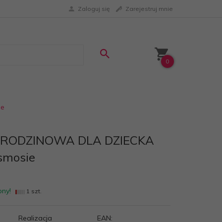
Zaloguj się
Zarejestruj mnie
0
ie
RODZINOWA DLA DZIECKA
smosie
pny!
1 szt.
Realizacja
EAN: