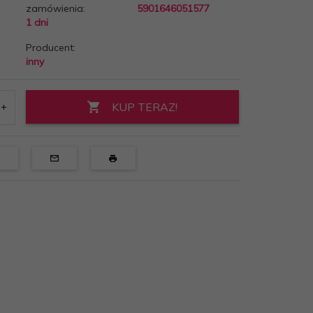
zamówienia:
5901646051577
1 dni
Producent:
inny
KUP TERAZ!