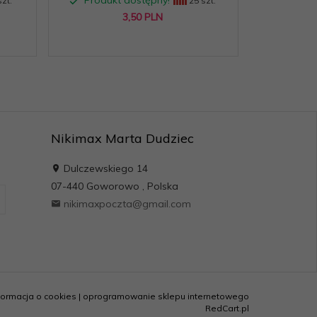
Produkt dostępny!
Produk
zt.
25 szt.
3,
50
PLN
10,
0
Oszc
Nikimax Marta Dudziec
Dulczewskiego 14
07-440
Goworowo
,
Polska
nikimaxpoczta@gmail.com
formacja o cookies
|
oprogramowanie sklepu internetowego
RedCart.pl