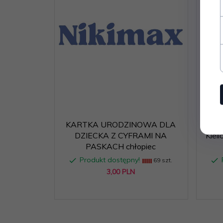
KARTKA URODZINOWA DLA
Zap
DZIECKA Z CYFRAMI NA
Kiel
PASKACH chłopiec
Produkt dostępny!
69 szt.
3,
00
PLN