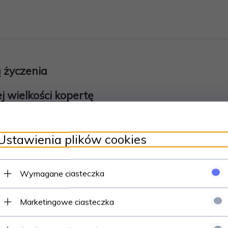
 życzenia
 wielkości kopertę
17 cm
Ustawienia plików cookies
Wymagane ciasteczka
Polecamy
Marketingowe ciasteczka