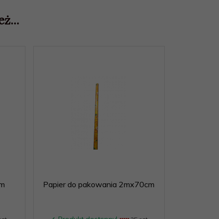
ż...
Promocja
cm
Papier do pakowania 2mx70cm
Długopis W