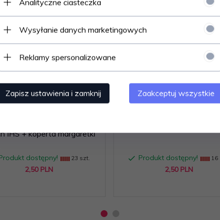
Analityczne ciasteczka
Wysyłanie danych marketingowych
Reklamy spersonalizowane
Zapisz ustawienia i zamknij
Zaakceptuj wszystkie
roszenie na Komunię złoty
Kartka urodzinowa dla dzi
ich IHS + koperta margaretki
Produkt dostępny!
Produkt dostępny!
23 szt.
16 
2,
50
PLN
2,
50
PLN