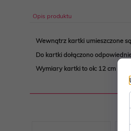
Opis produktu
Wewnątrz kartki umieszczone są
Do kartki dołączono odpowiedniej
Wymiary kartki to ok: 12 cm na 