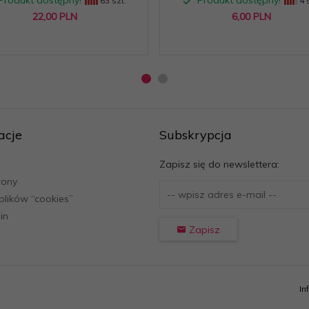
Produkt dostępny!
Produkt dostępny!
63 szt.
4 s
22,
00
PLN
6,
00
PLN
acje
Subskrypcja
Zapisz się do newslettera:
rony
 plików “cookies”
in
Zapisz
In