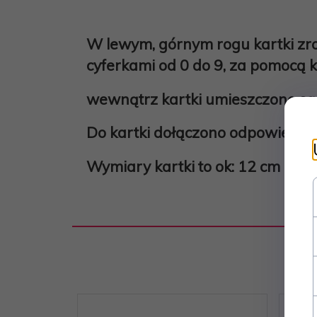
W lewym, górnym rogu kartki zr
cyferkami od 0 do 9, za pomocą 
wewnątrz kartki umieszczone są
Do kartki dołączono odpowiedniej
Wymiary kartki to ok: 12 cm na 