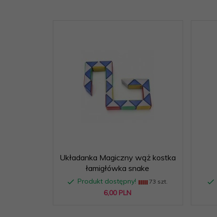
Układanka Magiczny wąż kostka
łamigłówka snake
Produkt dostępny!
73 szt.
6,
00
PLN