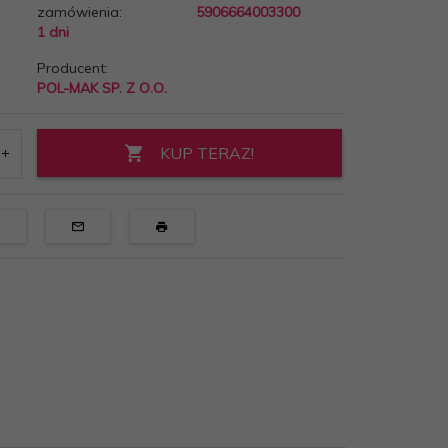
zamówienia:
5906664003300
1 dni
Producent:
POL-MAK SP. Z O.O.
KUP TERAZ!