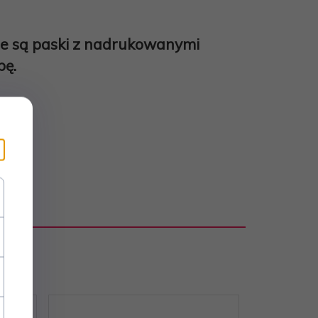
ne są paski z nadrukowanymi
bę.