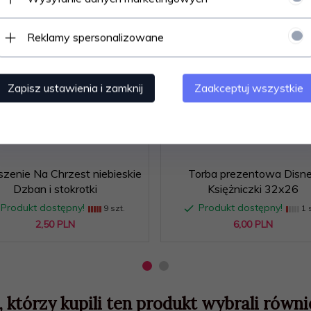
Reklamy spersonalizowane
Zapisz ustawienia i zamknij
Zaakceptuj wszystkie
szenie Na Chrzest niebieskie
Torba prezentowa Disn
Dzban i stokrotki
Księżniczki 32x26
Produkt dostępny!
Produkt dostępny!
9 szt.
1 s
2,
50
PLN
6,
00
PLN
, którzy kupili ten produkt wybrali równie