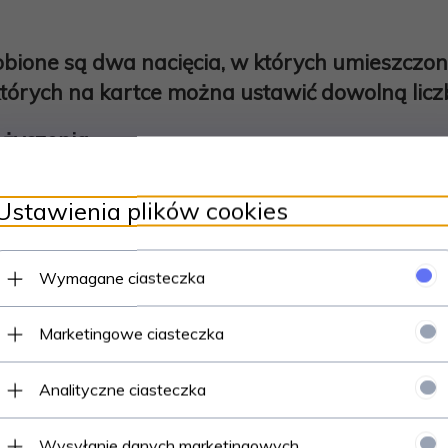
obione są dwa nacięcia, w których umieszczo
których na kartce można ustawić dowolną licz
 życzenia
 wielkości kopertę
Ustawienia plików cookies
17 cm
Wymagane ciasteczka
Marketingowe ciasteczka
Polecamy
Analityczne ciasteczka
Wysyłanie danych marketingowych