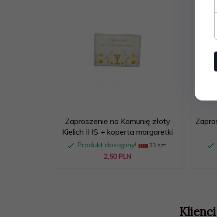
Zaproszenie na Komunię złoty
Zapro
Kielich IHS + koperta margaretki
Produkt dostępny!
23 szt.
2,
50
PLN
Klienci