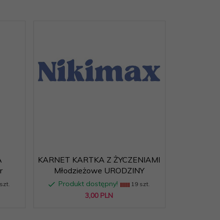
A
KARNET KARTKA Z ŻYCZENIAMI
r
Młodzieżowe URODZINY
Produkt dostępny!
szt.
19 szt.
3,
00
PLN