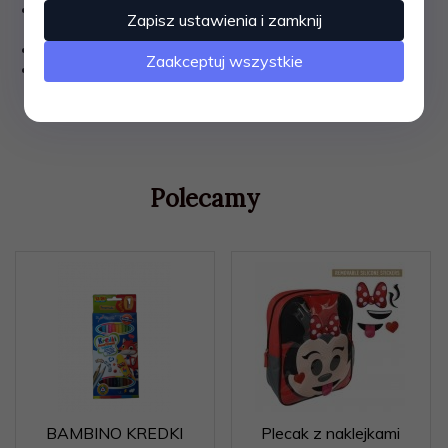
posiada specjalne wycięcie na palec ułatwiające
Zapisz ustawienia i zamknij
umieszczanie dokumentów
wymiary zewnętrzne: 220x308mm
Zaakceptuj wszystkie
kolor niebieski
Polecamy
BAMBINO KREDKI
Plecak z naklejkami