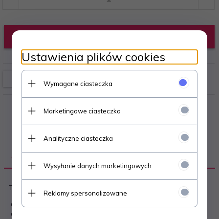
KUP TERAZ!
Ustawienia plików cookies
Wymagane ciasteczka
Marketingowe ciasteczka
Analityczne ciasteczka
OPIS PRODUKTU
Wysyłanie danych marketingowych
Twarda, wykonana z ekologicznej folii PP o grubości 180µm
Reklamy spersonalizowane
rozcięcie na górze oraz wzdłuż brzegu
z zaokrąglonym górnym narożnikiem