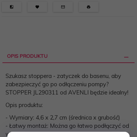
OPIS PRODUKTU
Szukasz stoppera - zatyczek do basenu, aby
zabezpieczyć go po odłączeniu pompy?
STOPPER JL290311 od AVENLI będzie idealny!
Opis produktu:
- Wymiary: 4,6 x 2,7 cm (średnica x grubość)
- Łatwy montaż: Można go łatwo podłączyć od
wewnątrz do przyłączy węży basenu Avenli