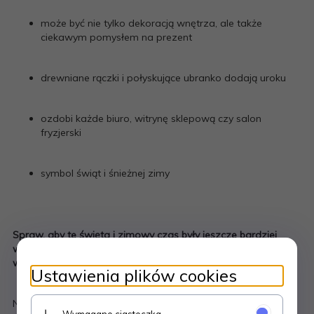
może być nie tylko dekoracją wnętrza, ale także
ciekawym pomysłem na prezent
drewniane rączki i połyskujące ubranko dodają uroku
ozdobi każde biuro, witrynę sklepową czy salon
fryzjerski
symbol świąt i śnieżnej zimy
Spraw, aby te święta i zimowy czas były jeszcze bardziej
wesołe. Postaw na niepowtarzalną dekorację, która stworzy
wyjątkową atmosferę w Twoim domu!
Ustawienia plików cookies
Naszego skrzata z zawieszką możesz umieścić na choince,