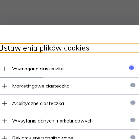
Ustawienia plików cookies
Wymagane ciasteczka
tyk ułatwiający umieszczenie na torcie
urodzinowe, imieniny itp
Marketingowe ciasteczka
Analityczne ciasteczka
Wysyłanie danych marketingowych
Polecamy
Reklamy spersonalizowane