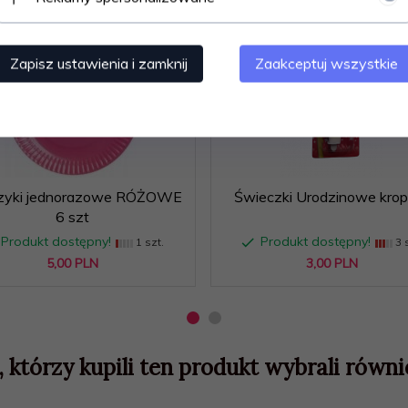
Zapisz ustawienia i zamknij
Zaakceptuj wszystkie
rzyki jednorazowe RÓŻOWE
Świeczki Urodzinowe krop
6 szt
Produkt dostępny!
Produkt dostępny!
1 szt.
3 s
5,
00
PLN
3,
00
PLN
, którzy kupili ten produkt wybrali równie