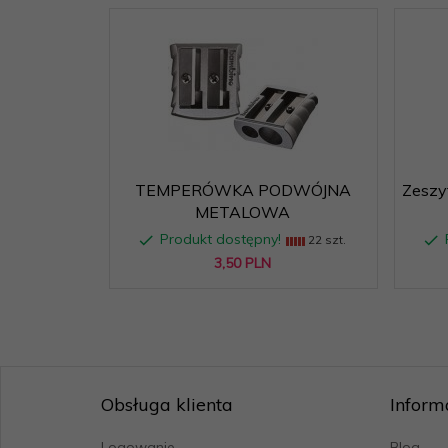
TEMPERÓWKA PODWÓJNA
Zeszyt
METALOWA
Produkt dostępny!
22 szt.
3,
50
PLN
Obsługa klienta
Inform
Logowanie
Blog