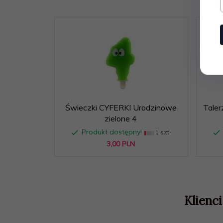
Świeczki CYFERKI Urodzinowe
Tale
zielone 4
Produkt dostępny!
1 szt.
3,
00
PLN
Klienci