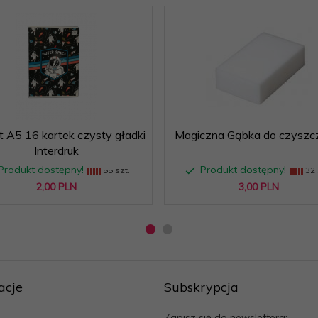
 A5 16 kartek czysty gładki
Magiczna Gąbka do czyszc
Interdruk
Produkt dostępny!
Produkt dostępny!
55 szt.
32 
2,
00
PLN
3,
00
PLN
acje
Subskrypcja
Zapisz się do newslettera: