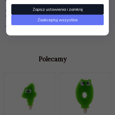
W świeczce umieszczony jest drewniany patyczek
ułatwiający umieszczenie na torcie
Zapisz ustawienia i zamknij
Kolor: żółty.
Nadaje się na okazje takie jak np.: imprezy urodzinowe,
Zaakceptuj wszystkie
imieniny.
wymiary opakowania : 11,5 x 4,5 x 1,5cm
Polecamy