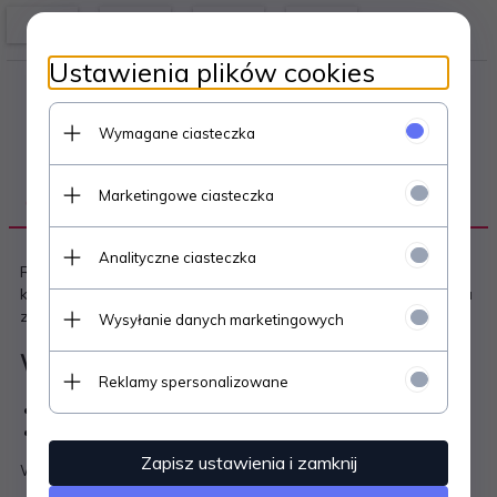
Ustawienia plików cookies
Wymagane ciasteczka
Marketingowe ciasteczka
OPIS PRODUKTU
Analityczne ciasteczka
Rewelacyjna zabawka, która sprawi ogromna frajdę
każdemu dziecku. Dzięki nadmuchiwanemu workowi zabawa
zawsze będzie bezpieczna!
Wysyłanie danych marketingowych
W zestawie:
Reklamy spersonalizowane
Worek bokserski
Zestaw naprawczy
Zapisz ustawienia i zamknij
Wymiary opakowania : 25 x 16 x 5cm