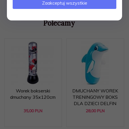
Zaakceptuj wszystkie
Polecamy
Worek bokserski
DMUCHANY WOREK
dmuchany 35x120cm
TRENINGOWY BOKS
DLA DZIECI DELFIN
35,
00
PLN
28,
00
PLN