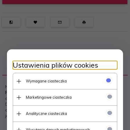
Ustawienia plików cookies
OPIS PRODUKTU
Wymagane ciasteczka
Narzędzie do robienia kulek śnieżnych renomowanej firmy
Prosperplast
, to idealna zabawa dla dzieci, jak też starszych
Marketingowe ciasteczka
osób ceniących sobie komfort.
Dzięki temu urządzeniu śnieżki będą okrągłe i równe, a Twoje
dłonie nie będą już nigdy zimne. Wykonane z najwyższej
Analityczne ciasteczka
jakości materiałów.
Wysyłanie danych marketingowych