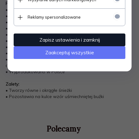
Parametry:
• Materiał: ABS plastik
• Wymiary długość /szerokość: 38x15,8 cm
Reklamy spersonalizowane
• Średnica śnieżki: ok 7,4cm
• Do tworzenia równych, okrągłych śnieżek
• Wzór uśmiechniętej buźki odbity na kulce
Zapisz ustawienia i zamknij
• Łatwe w użytkowaniu
• Waga: 250 g
Zaakceptuj wszystkie
• Kolor: różowy
• Zabawka polecana zarówno dla chłopców jak i
dziewczynek
• Wyprodukowano w Polsce
Zalety:
• Tworzy równe i okrągłe śnieżki
• Pozostawia na kulce wzór uśmiechniętej buźki
Polecamy