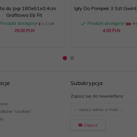
ta do Jogi 180x61x0,4cm
Igły Do Pompek 3 Szt Gwin
Grafitowa Eb Fit
Produkt dostępny!
Produkt dostępny!
1 szt.
4 s
26,
00
PLN
4,
00
PLN
acje
Subskrypcja
Zapisz się do newslettera:
rony
 plików “cookies”
in
Zapisz