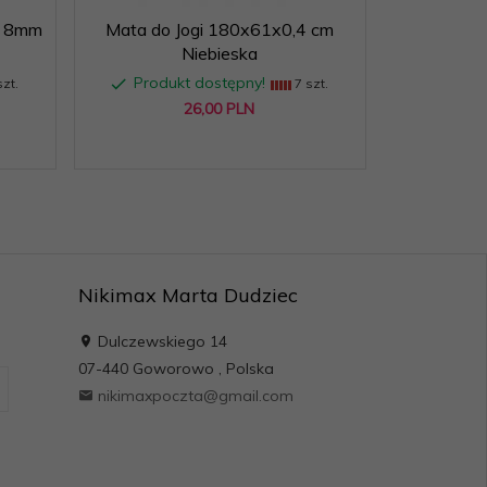
t 8mm
Mata do Jogi 180x61x0,4 cm
Szarfy gi
Niebieska
szko
Produkt dostępny!
Produ
zt.
7 szt.
26,
00
PLN
Nikimax Marta Dudziec
Dulczewskiego 14
07-440
Goworowo
,
Polska
nikimaxpoczta@gmail.com