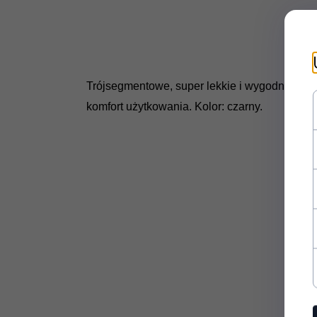
Trójsegmentowe, super lekkie i wygodne kij
komfort użytkowania. Kolor: czarny.