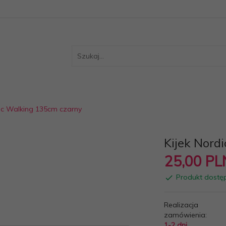
dic Walking 135cm czarny
Kijek Nord
25,
00
PL
Produkt dostę
Realizacja
zamówienia:
1-2 dni