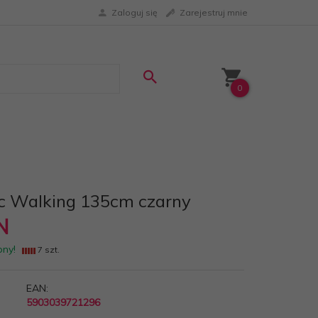
Zaloguj się
Zarejestruj mnie
0
ic Walking 135cm czarny
N
pny!
7 szt.
EAN:
5903039721296