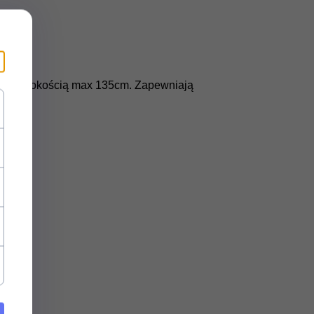
waną wysokością max 135cm.
Zapewniają