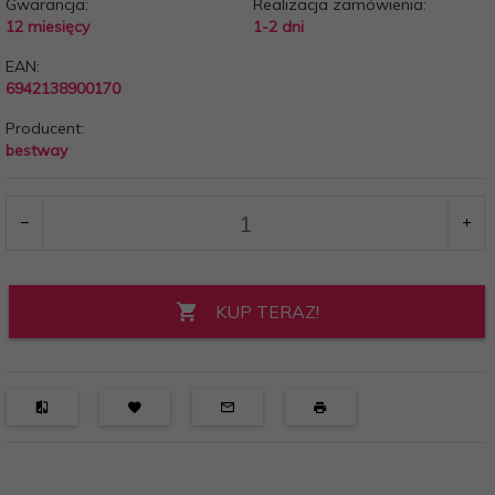
Gwarancja:
Realizacja zamówienia:
12 miesięcy
1-2 dni
EAN:
6942138900170
Producent:
bestway
KUP TERAZ!