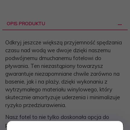
OPIS PRODUKTU
Odkryj jeszcze większą przyjemność spędzania
czasu nad wodą we dwoje dzięki naszemu
podwójnemu dmuchanemu fotelowi do
pływania. Ten niezastąpiony towarzysz
gwarantuje niezapomniane chwile zarówno na
basenie, jak i na plaży, dzięki wykonaniu z
wytrzymałego materiału winylowego, który
skutecznie amortyzuje uderzenia i minimalizuje
ryzyko przedziurawienia.
Nasz fotel to nie tylko doskonała opcja do
pływania, ale również idealny towarzysz relaksu