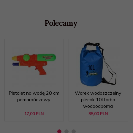
Polecamy
Pistolet na wodę 28 cm
Worek wodoszczelny
pomarańczowy
plecak 10l torba
wodoodporna
17,
00
PLN
35,
00
PLN