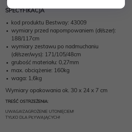
SPECYFIKACJA
kod produktu Bestway: 43009
wymiary przed napompowaniem (dł/szer):
188/117cm
wymiary zestawu po nadmuchaniu
(dł/szer/wys): 171/105/48cm
grubość materiału: 0,27mm
max. obciążenie: 160kg
waga: 1,6kg
Wymiary opakowania ok. 30 x 24 x 7 cm
TREŚĆ OSTRZEŻENIA:
UWAGA!ZAGROŻENIE UTONIĘCIEM!
TYLKO DLA PŁYWAJĄCYCH!